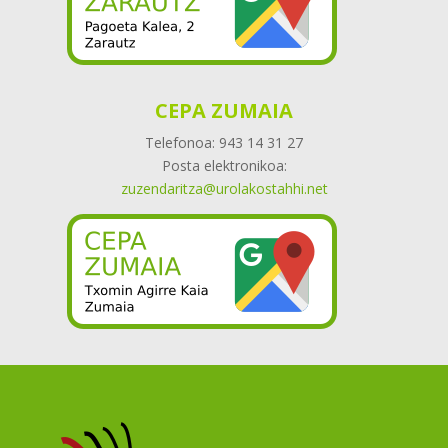
CEPA ZUMAIA
Telefonoa: 943 14 31 27
Posta elektronikoa:
zuzendaritza@urolakostahhi.net