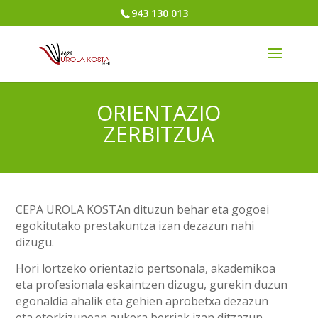
943 130 013
ORIENTAZIO
ZERBITZUA
CEPA UROLA KOSTAn dituzun behar eta gogoei
egokitutako prestakuntza izan dezazun nahi
dizugu.
Hori lortzeko orientazio pertsonala, akademikoa
eta profesionala eskaintzen dizugu, gurekin duzun
egonaldia ahalik eta gehien aprobetxa dezazun
eta etorkizunean aukera berriak izan ditzazun.