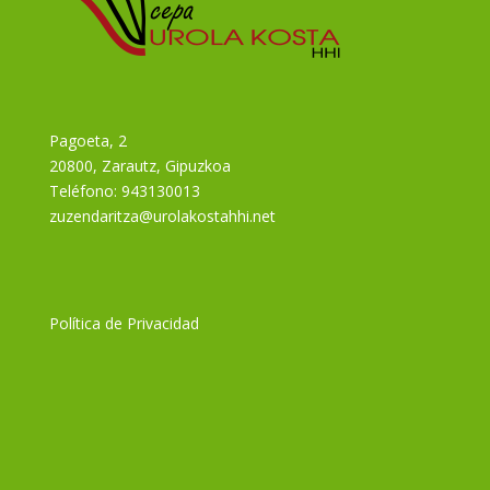
Pagoeta, 2
20800, Zarautz, Gipuzkoa
Teléfono:
943130013
zuzendaritza@urolakostahhi.net
Política de Privacidad