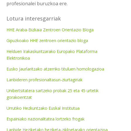
profesionalei buruzkoa ere.
Lotura interesgarriak
HHE Araba-Bizkaia Zentroen Orientazio Bloga
Gipuzkoako HHE zentroen orientazio bloga
Helduen Irakaskuntzarako Europako Plataforma
Elektronikoa
Eusko Jaurlaritzako atzerriko tituluen homologazioa
Lanbideren profesionaltasun-ziurtagiriak
Unibertsitatera sartzeko probak 25 eta 45 urtetik
gorakoentzat
Urrutiko Hezkuntzako Euskal Institutua
Espainiako nazionalitatea lortzeko frogak
Lanbide Heziketako heziketa-zikloetarako orientazioa