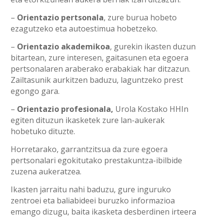
–
Orientazio pertsonala
, zure burua hobeto
ezagutzeko eta autoestimua hobetzeko.
–
Orientazio akademikoa
, gurekin ikasten duzun
bitartean, zure interesen, gaitasunen eta egoera
pertsonalaren araberako erabakiak har ditzazun.
Zailtasunik aurkitzen baduzu, laguntzeko prest
egongo gara.
–
Orientazio profesionala,
Urola Kostako HHIn
egiten dituzun ikasketek zure lan-aukerak
hobetuko dituzte.
Horretarako, garrantzitsua da zure egoera
pertsonalari egokitutako prestakuntza-ibilbide
zuzena aukeratzea.
Ikasten jarraitu nahi baduzu, gure inguruko
zentroei eta baliabideei buruzko informazioa
emango dizugu, baita ikasketa desberdinen irteera