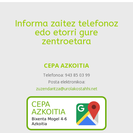
Informa zaitez telefonoz
edo etorri gure
zentroetara
CEPA AZKOITIA
Telefonoa: 943 85 03 99
Posta elektronikoa:
zuzendaritza@urolakostahhi.net