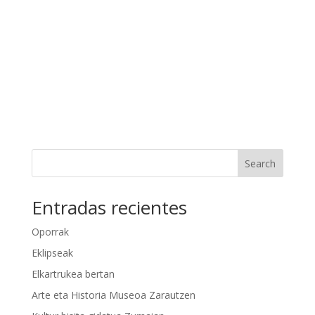
Search
Entradas recientes
Oporrak
Eklipseak
Elkartrukea bertan
Arte eta Historia Museoa Zarautzen