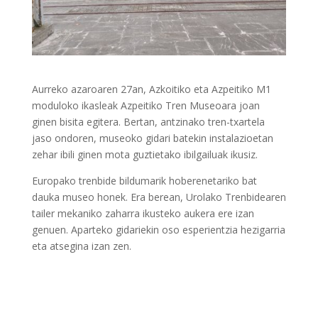
Aurreko azaroaren 27an, Azkoitiko eta Azpeitiko M1
moduloko ikasleak Azpeitiko Tren Museoara joan
ginen bisita egitera. Bertan, antzinako tren-txartela
jaso ondoren, museoko gidari batekin instalazioetan
zehar ibili ginen mota guztietako ibilgailuak ikusiz.
Europako trenbide bildumarik hoberenetariko bat
dauka museo honek. Era berean, Urolako Trenbidearen
tailer mekaniko zaharra ikusteko aukera ere izan
genuen. Aparteko gidariekin oso esperientzia hezigarria
eta atsegina izan zen.