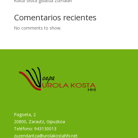
Kultur bisita gidatua Zumaian
Comentarios recientes
No comments to show.
Pagoeta, 2
20800, Zarautz, Gipuzkoa
Teléfono:
943130013
zuzendaritza@urolakostahhi.net