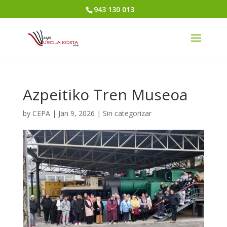
943 130 013
Azpeitiko Tren Museoa
by
CEPA
|
Jan 9, 2026
|
Sin categorizar