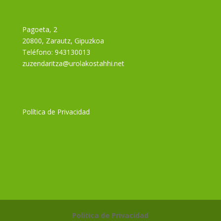
Pagoeta, 2
20800, Zarautz, Gipuzkoa
Teléfono:
943130013
zuzendaritza@urolakostahhi.net
Política de Privacidad
Política de Privacidad