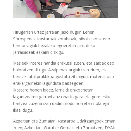
Hirugarren urtez jarraian jaso dugun Lehen
Sorospenak ikastaroak zorabioak, bihotzekoak edo
hemorragiak bezalako egoeretan jarduteko
jarraibideak eskaini dizkigu.
Ikasleek interes handia erakutsi zuten, eta saioak oso
baloratzen ditugu. Azalpenak argiak izan ziren, eta
bereziki atal praktikoa gustatu zitzaigun, material oso
erakargarriekin lagunduta baitzegoen.
Ikastaro honen bidez, larrialdi ohikoenetan
laguntzearen garrantziaz ohartu gara eta gure esku-
hartzea zuzena izan dadin modu horretan nola egin
ikasi dugu.
Azpeitian eta Zumaian, ikastaroa Udaltzaingoak eman
zuen; Azkoitian, Gurutze Gorriak; eta Zarautzen, DYAk.