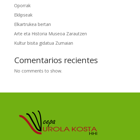
Oporrak
Eklipseak
Elkartrukea bertan
Arte eta Historia Museoa Zarautzen
Kultur bisita gidatua Zumaian
Comentarios recientes
No comments to show.