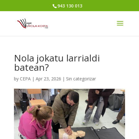
943 130 013
Nola jokatu larrialdi
batean?
by
CEPA
|
Apr 23, 2026
|
Sin categorizar