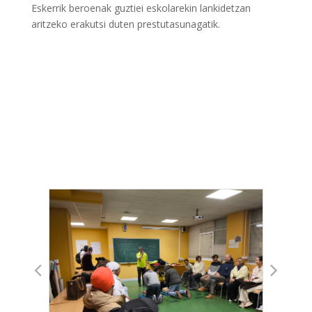
Eskerrik beroenak guztiei eskolarekin lankidetzan
aritzeko erakutsi duten prestutasunagatik.